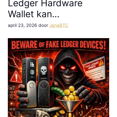
Ledger Hardware
Wallet kan
Gemanipuleerd Zijn
april 23, 2026
door
JaneBTC