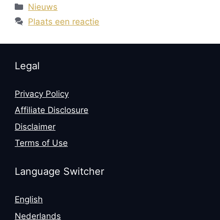
Categorieën
Nieuws
Plaats een reactie
Legal
Privacy Policy
Affiliate Disclosure
Disclaimer
Terms of Use
Language Switcher
English
Nederlands