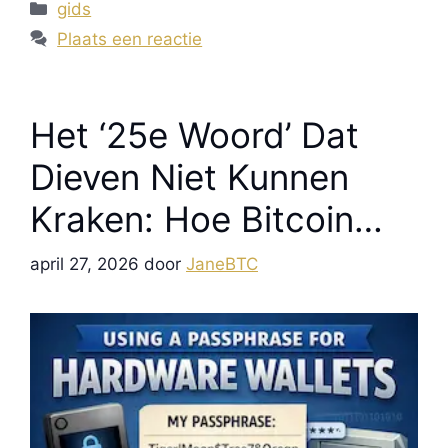
Categorieën
gids
Plaats een reactie
Het ‘25e Woord’ Dat
Dieven Niet Kunnen
Kraken: Hoe Bitcoin
Hardware Wallet-
april 27, 2026
door
JaneBTC
Passphrases
Onzichtbare
Vermogens Creëren