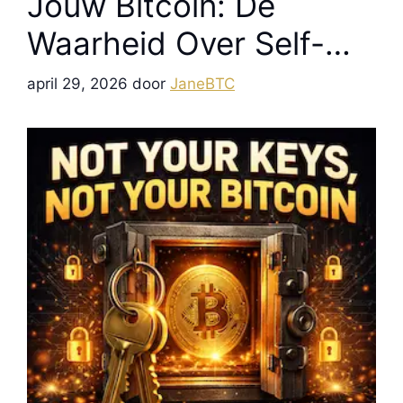
Jouw Bitcoin: De
Waarheid Over Self-
Custody
april 29, 2026
door
JaneBTC