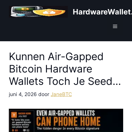
Ga
HardwareWallet
naar
de
inhoud
Menu
Kunnen Air-Gapped
Bitcoin Hardware
Wallets Toch Je Seed
Lekken?
juni 4, 2026
door
JaneBTC