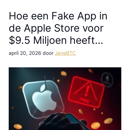
Hoe een Fake App in
de Apple Store voor
$9.5 Miljoen heeft
Gestolen in maar 6
april 20, 2026
door
JaneBTC
Dagen