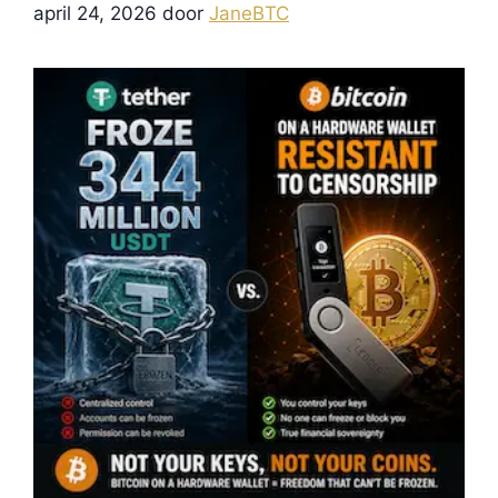
je Digitale Wallet
april 24, 2026
door
JaneBTC