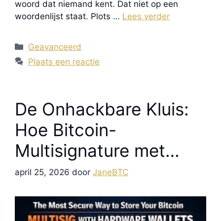
woord dat niemand kent. Dat niet op een
woordenlijst staat. Plots …
Lees verder
Categorieën
Geavanceerd
Plaats een reactie
De Onhackbare Kluis:
Hoe Bitcoin-
Multisignature met
Hardware Wallets je
april 25, 2026
door
JaneBTC
Vermogen Beschermt
Tegen Elke Denkbare