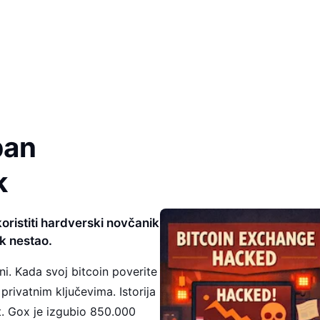
ban
k
 koristiti hardverski novčanik
k nestao.
ni. Kada svoj bitcoin poverite
privatnim ključevima. Istorija
. Gox je izgubio 850.000