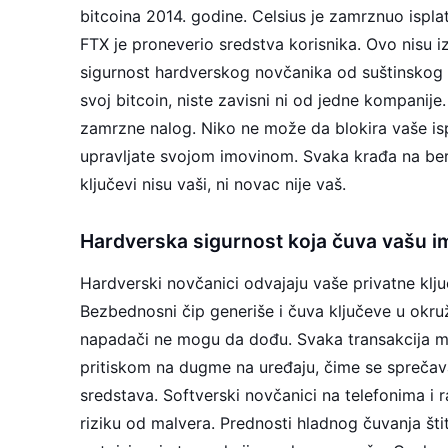
bitcoina 2014. godine. Celsius je zamrznuo ispla
FTX je proneverio sredstva korisnika. Ovo nisu i
sigurnost hardverskog novčanika od suštinskog
svoj bitcoin, niste zavisni ni od jedne kompani
zamrzne nalog. Niko ne može da blokira vaše ispl
upravljate svojom imovinom. Svaka krađa na berzi
ključevi nisu vaši, ni novac nije vaš.
Hardverska sigurnost koja čuva vašu i
Hardverski novčanici odvajaju vaše privatne klju
Bezbednosni čip generiše i čuva ključeve u okru
napadači ne mogu da dođu. Svaka transakcija mo
pritiskom na dugme na uređaju, čime se spreča
sredstava. Softverski novčanici na telefonima i 
riziku od malvera. Prednosti hladnog čuvanja štit