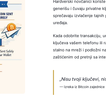
Hardverski novčanici koriste
generišu i čuvaju privatne k
sprečavaju izvlačenje tajnih
uređaja.
Kada odobrite transakciju, ur
ključeva vašem telefonu ili r
stalno na mreži i podložni n
zaštićenim od pretnji sa inte
„Nisu tvoji ključevi, n
— Izreka iz Bitcoin zajednice