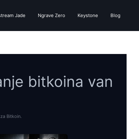
stream Jade
Ngrave Zero
Keystone
Blog
anje bitkoina van
za Bitkoin.