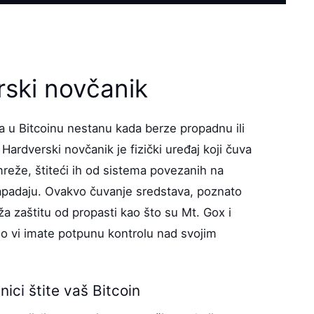
rski novčanik
a u Bitcoinu nestanu kada berze propadnu ili
ardverski novčanik je fizički uređaj koji čuva
reže, štiteći ih od sistema povezanih na
napadaju. Ovakvo čuvanje sredstava, poznato
ža zaštitu od propasti kao što su Mt. Gox i
o vi imate potpunu kontrolu nad svojim
ici štite vaš Bitcoin