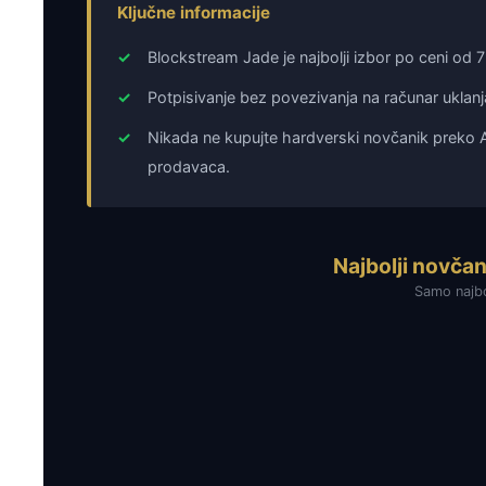
Ključne informacije
✓
Blockstream Jade je najbolji izbor po ceni od 7
✓
Potpisivanje bez povezivanja na računar uklanj
✓
Nikada ne kupujte hardverski novčanik preko 
prodavaca.
Najbolji novčan
Samo najbo