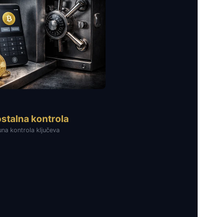
talna kontrola
na kontrola ključeva