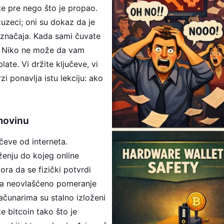
te pre nego što je propao.
zuzeci; oni su dokaz da je
 značaja. Kada sami čuvate
je. Niko ne može da vam
ate. Vi držite ključeve, vi
 ponavlja istu lekciju: ako
movinu
čeve od interneta.
ženju do kojeg online
ra da se fizički potvrdi
va neovlašćeno pomeranje
računarima su stalno izloženi
e bitcoin tako što je