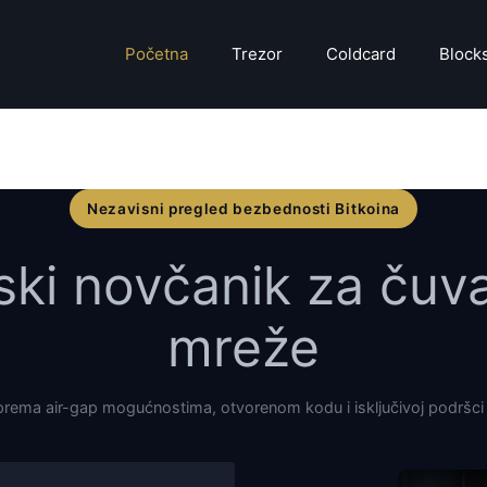
Početna
Trezor
Coldcard
Block
Nezavisni pregled bezbednosti Bitkoina
ski novčanik za čuv
mreže
prema air-gap mogućnostima, otvorenom kodu i isključivoj podršci 