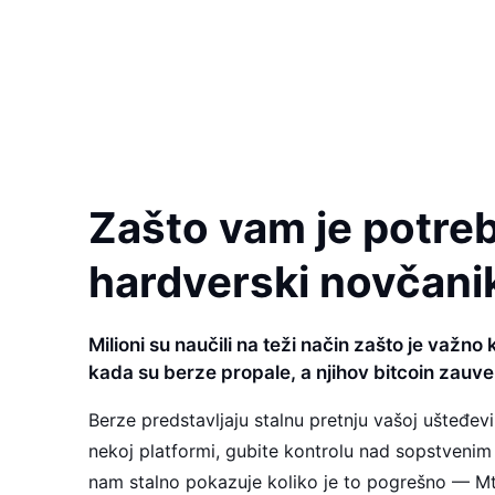
Zašto vam je potre
hardverski novčani
Milioni su naučili na teži način zašto je važno
kada su berze propale, a njihov bitcoin zauve
Berze predstavljaju stalnu pretnju vašoj ušteđevi
nekoj platformi, gubite kontrolu nad sopstvenim 
nam stalno pokazuje koliko je to pogrešno — Mt