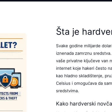
Šta je hardve
Svake godine milijarde dolar
iznenada zamrznu sredstva. H
vaše privatne ključeve van m
internet koje hakeri često 
kao hladno skladištenje, pru
Celsius i omogućava da sam
sredstvima.
Kako hardverski novčan