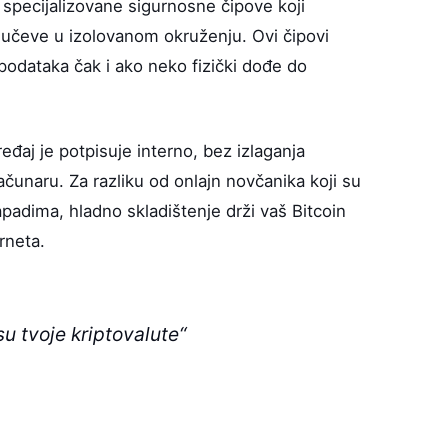
 specijalizovane sigurnosne čipove koji
ljučeve u izolovanom okruženju. Ovi čipovi
 podataka čak i ako neko fizički dođe do
eđaj je potpisuje interno, bez izlaganja
ačunaru. Za razliku od onlajn novčanika koji su
apadima, hladno skladištenje drži vaš Bitcoin
rneta.
isu tvoje kriptovalute“