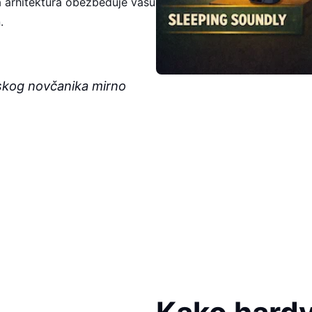
a arhitektura obezbeđuje vašu
.
skog novčanika mirno