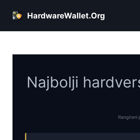
Skip
to
HardwareWallet.Org
content
Najbolji hardver
Rangirani 