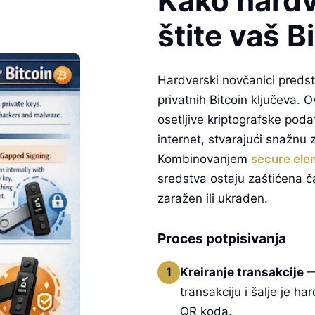
Kako hardv
štite vaš B
Hardverski novčanici predsta
privatnih Bitcoin ključeva. O
osetljive kriptografske pod
internet, stvarajući snažnu 
Kombinovanjem
secure ele
sredstva ostaju zaštićena č
zaražen ili ukraden.
Proces potpisivanja
1
Kreiranje transakcije
—
transakciju i šalje je 
QR koda.