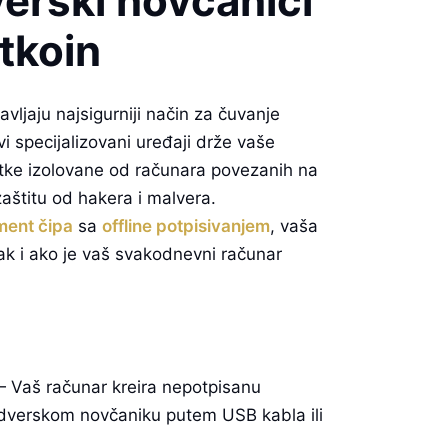
erski novčanici
itkoin
vljaju najsigurniji način za čuvanje
vi specijalizovani uređaji drže vaše
atke izolovane od računara povezanih na
zaštitu od hakera i malvera.
ment čipa
sa
offline potpisivanjem
, vaša
ak i ako je vaš svakodnevni računar
 Vaš računar kreira nepotpisanu
hardverskom novčaniku putem USB kabla ili