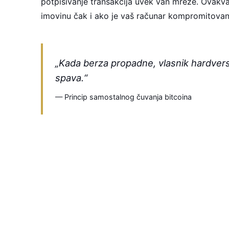
potpisivanje transakcija uvek van mreže. Ovakv
imovinu čak i ako je vaš računar kompromitovan
„Kada berza propadne, vlasnik hardver
spava.“
— Princip samostalnog čuvanja bitcoina