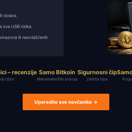
9 dolara.
a sve USB rizike.
Amazona ili neovlašćenih
ici – recenzije
Samo Bitkoin
Sigurnosni čip
Samos
lji izbor
Maksimalistički pristup
Zaštita čipa
Potpu
Uporedite sve novčanike →