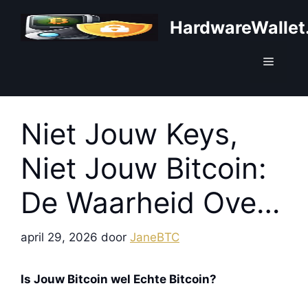
Ga
HardwareWallet
naar
de
inhoud
Menu
Niet Jouw Keys,
Niet Jouw Bitcoin:
De Waarheid Over
Self-Custody
april 29, 2026
door
JaneBTC
Is Jouw Bitcoin wel Echte Bitcoin?